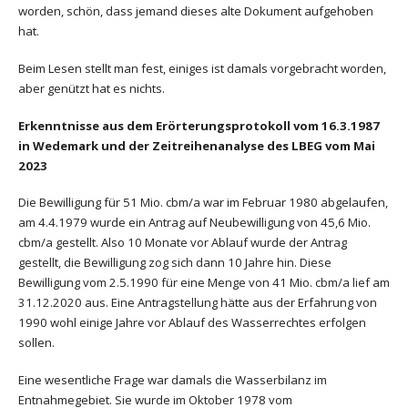
worden, schön, dass jemand dieses alte Dokument aufgehoben
hat.
Beim Lesen stellt man fest, einiges ist damals vorgebracht worden,
aber genützt hat es nichts.
Erkenntnisse aus dem Erörterungsprotokoll vom 16.3.1987
in Wedemark und der Zeitreihenanalyse des LBEG vom Mai
2023
Die Bewilligung für 51 Mio. cbm/a war im Februar 1980 abgelaufen,
am 4.4.1979 wurde ein Antrag auf Neubewilligung von 45,6 Mio.
cbm/a gestellt. Also 10 Monate vor Ablauf wurde der Antrag
gestellt, die Bewilligung zog sich dann 10 Jahre hin. Diese
Bewilligung vom 2.5.1990 für eine Menge von 41 Mio. cbm/a lief am
31.12.2020 aus. Eine Antragstellung hätte aus der Erfahrung von
1990 wohl einige Jahre vor Ablauf des Wasserrechtes erfolgen
sollen.
Eine wesentliche Frage war damals die Wasserbilanz im
Entnahmegebiet. Sie wurde im Oktober 1978 vom