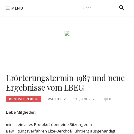
Zum
MENÜ
Inhalt
springen
Erörterungstermin 1987 und neue
Ergebnisse vom LBEG
RUNDSCHREIBEN
WALDFFEV
19. JUNI 2023
0
Liebe Mitglieder,
mir ist ein altes Protokoll über eine Sitzung zum
Bewilligungsverfahren Elze-Berkhof/Fuhrberg ausgehändigt