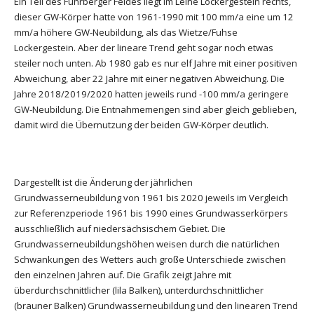
Ein Teil des Fuhrberger Feldes liegt im Leine Lockergestein rechts,
dieser GW-Körper hatte von 1961-1990 mit 100 mm/a eine um 12
mm/a höhere GW-Neubildung, als das Wietze/Fuhse
Lockergestein. Aber der lineare Trend geht sogar noch etwas
steiler noch unten. Ab 1980 gab es nur elf Jahre mit einer positiven
Abweichung, aber 22 Jahre mit einer negativen Abweichung. Die
Jahre 2018/2019/2020 hatten jeweils rund -100 mm/a geringere
GW-Neubildung. Die Entnahmemengen sind aber gleich geblieben,
damit wird die Übernutzung der beiden GW-Körper deutlich.
Dargestellt ist die Änderung der jährlichen
Grundwasserneubildung von 1961 bis 2020 jeweils im Vergleich
zur Referenzperiode 1961 bis 1990 eines Grundwasserkörpers
ausschließlich auf niedersächsischem Gebiet. Die
Grundwasserneubildungshöhen weisen durch die natürlichen
Schwankungen des Wetters auch große Unterschiede zwischen
den einzelnen Jahren auf. Die Grafik zeigt Jahre mit
überdurchschnittlicher (lila Balken), unterdurchschnittlicher
(brauner Balken) Grundwasserneubildung und den linearen Trend