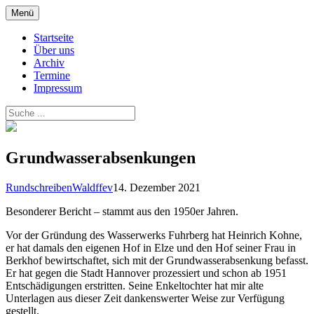
Zum
Menü
Inhalt
springen
Startseite
Über uns
Archiv
Termine
Impressum
Grundwasserabsenkungen
Rundschreiben
Waldffev
14. Dezember 2021
Besonderer Bericht – stammt aus den 1950er Jahren.
Vor der Gründung des Wasserwerks Fuhrberg hat Heinrich Kohne,
er hat damals den eigenen Hof in Elze und den Hof seiner Frau in
Berkhof bewirtschaftet, sich mit der Grundwasserabsenkung befasst.
Er hat gegen die Stadt Hannover prozessiert und schon ab 1951
Entschädigungen erstritten. Seine Enkeltochter hat mir alte
Unterlagen aus dieser Zeit dankenswerter Weise zur Verfügung
gestellt.